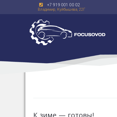
+7 919 001 00 02
Владимир, Куйбышева, 22Г
К зиме — готовы!