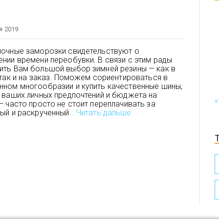
я 2019
ночные заморозки свидетельствуют о
нии времени переобувки. В связи с этим рады
ить Вам большой выбор зимней резины — как в
 так и на заказ. Поможем сориентироваться в
ном многообразии и купить качественные шины,
 ваших личных предпочтений и бюджета на
«
— часто просто не стоит переплачивать за
ый и раскрученный
… Читать дальше