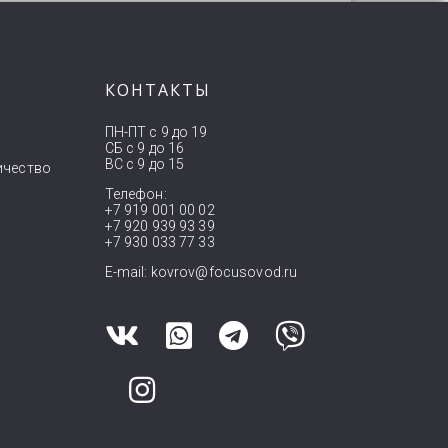
КОНТАКТЫ
ПН-ПТ с 9 до 19
СБ с 9 до 16
ВС с 9 до 15
ичество
Телефон:
+7 919 001 00 02
+7 920 939 93 39
+7 930 033 77 33
E-mail:
kovrov@focusovod.ru