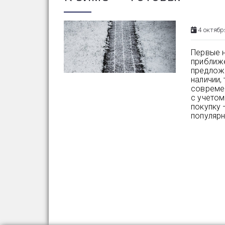
4 октябр
Первые 
приближе
предлож
наличии,
современ
с учетом
покупку 
популярн